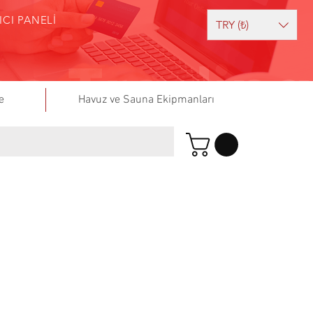
ICI PANELİ
TRY (₺)
e
Havuz ve Sauna Ekipmanları