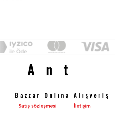
&
Ant
Ant
Bazzar Onlına Alışveriş
Bazzar Onlına Alışveriş
Satış sözleşmesi
İletişim