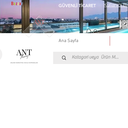
B
a
z
z
a
r
Kullanıcı Bl
GÜVENLİ TİCARET
Ana Sayfa