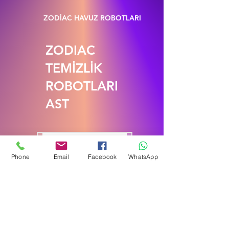
ZODİAC HAVUZ ROBOTLARI
ZODIAC
TEMİZLİK
ROBOTLARI
AST
Phone
Email
Facebook
WhatsApp