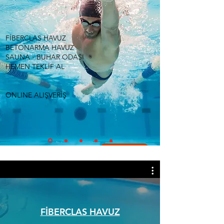
FİBERCLAS HAVUZ
BETONARMA HAVUZ
SAUNA - BUHAR ODASI
HEMEN TEKLİF AL
ONLINE ALIŞVERİŞ
Hemen Başla
TÜM HAVUZ EKİMANLARI MARKALAR HEMN SİARİŞ VER
FİBERCLAS HAVUZ