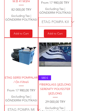
M.B 41 M3/H
Sale Price
From
17 980,00 TRY
Excluding Tax
|
Price
82 000,00 TRY
GÖNDERİM POLİTİKASI
Excluding Tax
|
GÖNDERİM POLİTİKASI
Add to Cart
Add to Cart
ETAG SERİSİ POMPALAR
580 €
/ Ön Filtreli
FİBERGLASS ŞEZLONG
SERENITY POLYESTER
Sale Price
From
17 980,00 TRY
ŞEZLONG
Excluding Tax
|
GÖNDERİM POLİTİKASI
Price
29 000,00 TRY
Excluding Tax
|