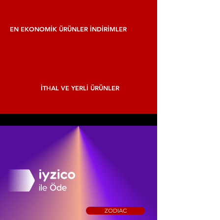
EN EKONOMİK ÜRÜNLER İNDİRİMLER
İTHAL VE YERLİ ÜRÜNLER
ZODIAC