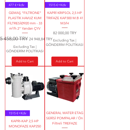
477 €+kdv
1515 €+Kdv
GEMAŞ “FILTRONE”
KAPRİ KRIPSOL 2,5 HP
PLASTİK HAVUZ KUM
TRIFAZE KAP300 M.B 41
FİLTRESİØ920 mm - 33
M3/H
m³/h 2" Yandan ÇYV
Price
82 000,00 TRY
egular Price
5 458,00 TRY
Sale Price
24 948,84 TRY
Excluding Tax
|
GÖNDERİM POLİTİKASI
Excluding Tax
|
GÖNDERİM POLİTİKASI
Add to Cart
Add to Cart
GENERAL WATER ETAG
1515 €+Kdv
SERİSİ POMPALAR / Ön
KAPRI-KAP 2,5 HP
Filtreli TREFAZE
MONOFAZE KAP250