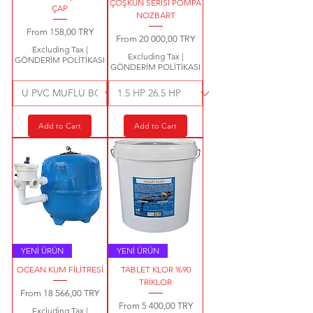
ÇOŞKUN SERİSİ POMPA
ÇAP
NOZBART
Sale Price
From
158,00 TRY
Sale Price
From
20 000,00 TRY
Excluding Tax
|
Excluding Tax
|
GÖNDERİM POLİTİKASI
GÖNDERİM POLİTİKASI
Add to Cart
Add to Cart
YENİ ÜRÜN
YENİ ÜRÜN
OCEAN KUM FİLİTRESİ
TABLET KLOR %90
TRİKLOR
Sale Price
From
18 566,00 TRY
Sale Price
From
5 400,00 TRY
Excluding Tax
|