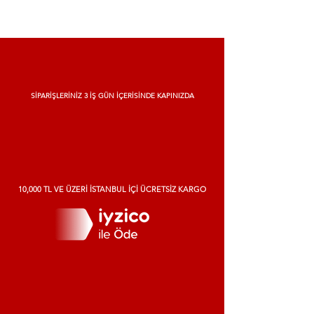
SİPARİŞLERİNİZ 3 İŞ GÜN İÇERİSİNDE KAPINIZDA
merhaba dünya export&ınport
10,000 TL VE ÜZERİ İSTANBUL İÇİ ÜCRETSİZ KARGO