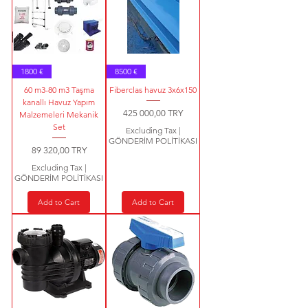
1800 €
8500 €
60 m3-80 m3 Taşma
Fiberclas havuz 3x6x150
kanallı Havuz Yapım
Price
425 000,00 TRY
Malzemeleri Mekanik
Set
Excluding Tax
|
GÖNDERİM POLİTİKASI
Price
89 320,00 TRY
Excluding Tax
|
GÖNDERİM POLİTİKASI
Add to Cart
Add to Cart