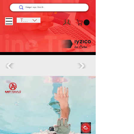
TRY (₺)