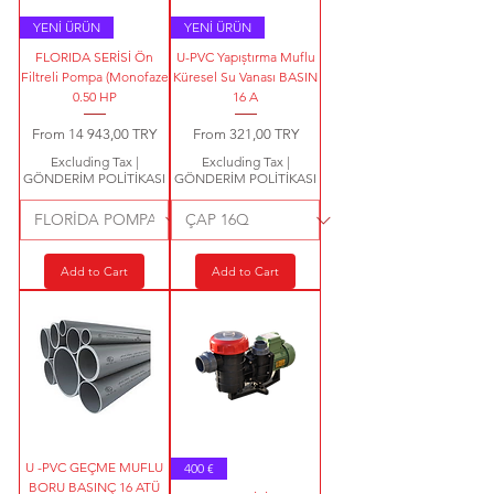
YENİ ÜRÜN
YENİ ÜRÜN
FLORIDA SERİSİ Ön
U-PVC Yapıștırma Muflu
Filtreli Pompa (Monofaze
Küresel Su Vanası BASIN
0.50 HP
16 A
Sale Price
Sale Price
From
14 943,00 TRY
From
321,00 TRY
Excluding Tax
|
Excluding Tax
|
GÖNDERİM POLİTİKASI
GÖNDERİM POLİTİKASI
Add to Cart
Add to Cart
U -PVC GEÇME MUFLU
400 €
BORU BASINÇ 16 ATÜ