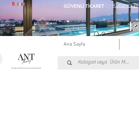
B
a
z
z
a
r
Kullanıcı Bl
GÜVENLİ TİCARET
Ana Sayfa