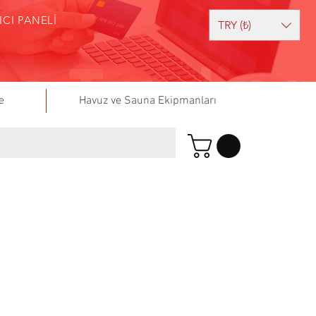
ICI PANELİ
TRY (₺)
e
Havuz ve Sauna Ekipmanları