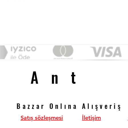
&
Ant
Ant
Bazzar Onlına Alışveriş
Bazzar Onlına Alışveriş
Satış sözleşmesi
İletişim