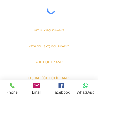
GİZLİLİK POLİTİKAMIZ
MESAFELİ SATŞ POLİTİKAMIZ
İADE POLİTİKAMIZ
DİJİTAL ÖĞE POLİTİKAMIZ
ANT HAVUZ SPA SAUNA TARAFINDAN HAZIRLANMIŞTIR
Phone
Email
Facebook
WhatsApp
Ant
Ant
Bazzar Onlına Alışveriş
Bazzar Onlına Alışveriş