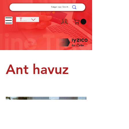
TRY (₺)
Ant havuz