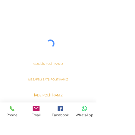
&
GİZLİLİK POLİTİKAMIZ
MESAFELİ SATŞ POLİTİKAMIZ
İADE POLİTİKAMIZ
DİJİTAL ÖĞE POLİTİKAMIZ
Phone
Email
Facebook
WhatsApp
ANT HAVUZ SPA SAUNA TARAFINDAN HAZIRLANMIŞTIR
Ant
Ant