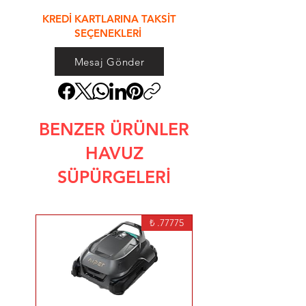
&
KREDİ KARTLARINA TAKSİT
SEÇENEKLERİ
Mesaj Gönder
BENZER ÜRÜNLER
HAVUZ
SÜPÜRGELERİ
77775. ₺