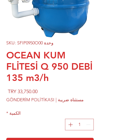
وحدة SKU: SFIP0950O00
OCEAN KUM
FLİTESİ Q 950 DEBİ
135 m3/h
السع
مستثناة ضريبة
|
GÖNDERİM POLİTİKASI
الكمية
*