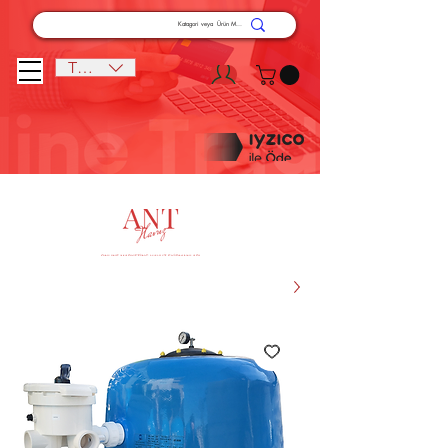
TRY (₺)