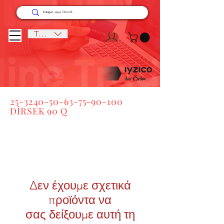
TRY (₺)
25-3240-50-63-75-90-100
DİRSEK
90 Q
Δεν έχουμε σχετικά
προϊόντα να
σας δείξουμε αυτή τη