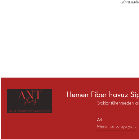
GÖNDERİM
Hemen Fiber havuz Sip
Stoklar tükenmeden al
Ad