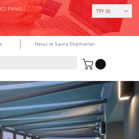
ICI PANELİ
TRY (₺)
e
Havuz ve Sauna Ekipmanları