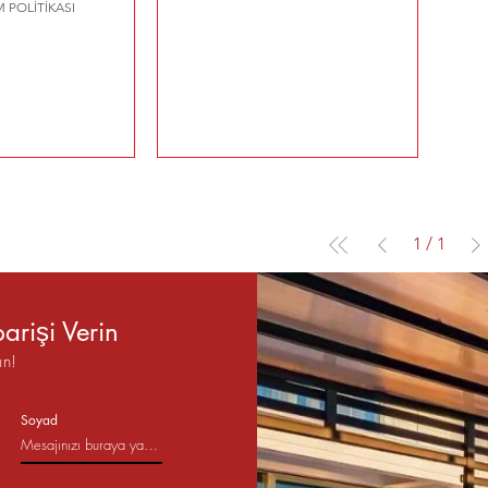
 POLİTİKASI
1
/
1
arişi Verin
ın!
Soyad