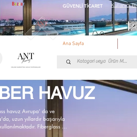
B
a
z
z
a
r
Kullanıcı Bl
GÜVENLİ TİCARET
Ana Sayfa
İBER HAVUZ
ass havuz Avrupa’ da ve 
'da, uzun yıllardır başarıyla 
 kullanılmaktadır. Fiberglass 
r diğer havuz yapım tekniklerine 