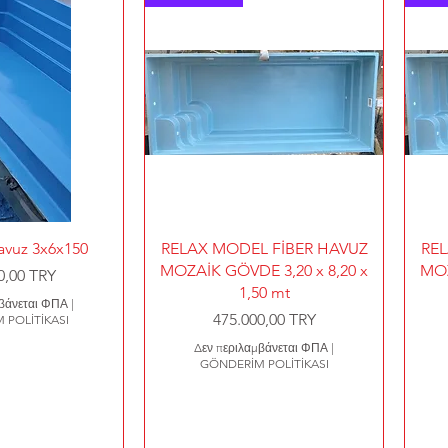
η προβολή
Γρήγορη προβολή
havuz 3x6x150
RELAX MODEL FİBER HAVUZ
REL
MOZAİK GÖVDE 3,20 x 8,20 x
MOZ
0,00 TRY
1,50 mt
μβάνεται ΦΠΑ
|
Τιμή
475.000,00 TRY
 POLİTİKASI
Δεν περιλαμβάνεται ΦΠΑ
|
GÖNDERİM POLİTİKASI