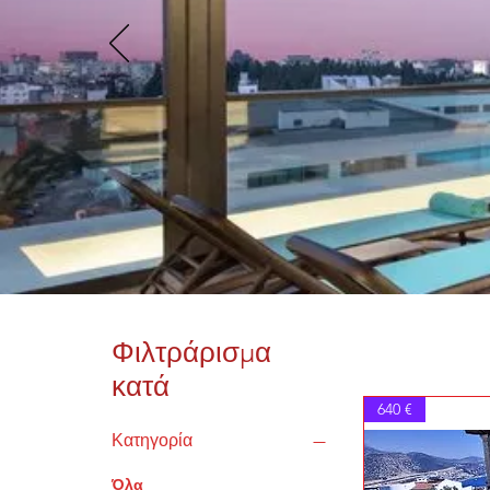
 çok avantaja sahiptir. Toplam 
aliyeti en uygun havuz yapım 
ir.  Fiberglass havuz Cam elyaf 
ester malzemelerin karışımından 
kompozit bir malzemeden 
. Monoblok olarak tek parça 
. Kompozit yapısı sayesinde 
n 4 kat fazla çekme dayanıma 
r ve Monoblok esnek yapısı 
de 50 yıla kadar uzun ömürlüdür
Φιλτράρισμα
κατά
640 €
Κατηγορία
Όλα