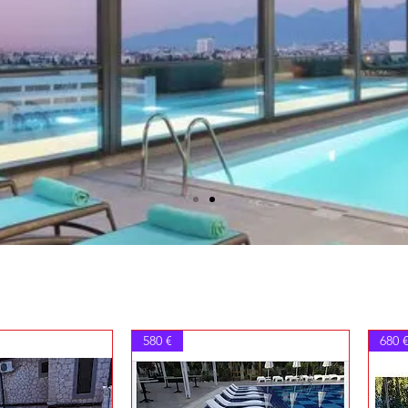
580 €
680 