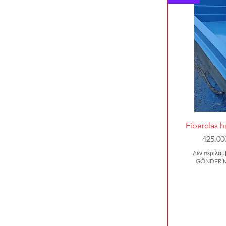
Γρήγορ
Fiberclas 
Τιμή
425.00
Δεν περιλα
GÖNDERİM