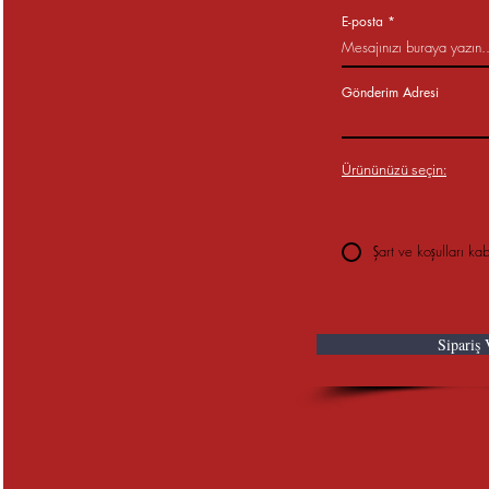
E-posta
Gönderim Adresi
Ürününüzü seçin:
Şart ve koşulları ka
Sipariş 