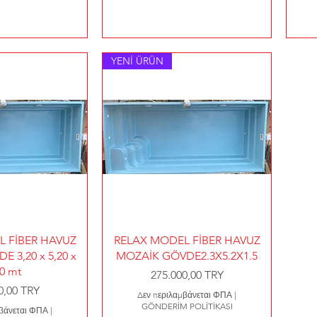
YENİ ÜRÜN
η προβολή
Γρήγορη προβολή
 FİBER HAVUZ
RELAX MODEL FİBER HAVUZ
 3,20 x 5,20 x
MOZAİK GÖVDE2.3X5.2X1.5
50 mt
Τιμή
275.000,00 TRY
0,00 TRY
Δεν περιλαμβάνεται ΦΠΑ
|
GÖNDERİM POLİTİKASI
μβάνεται ΦΠΑ
|