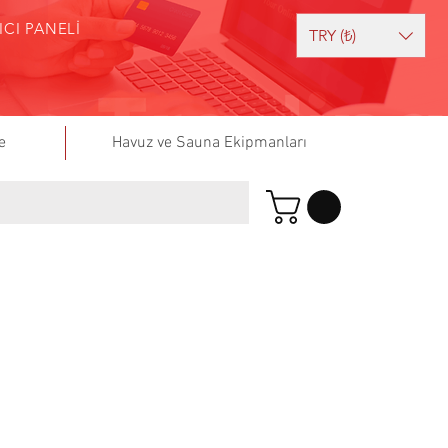
ICI PANELİ
TRY (₺)
e
Havuz ve Sauna Ekipmanları