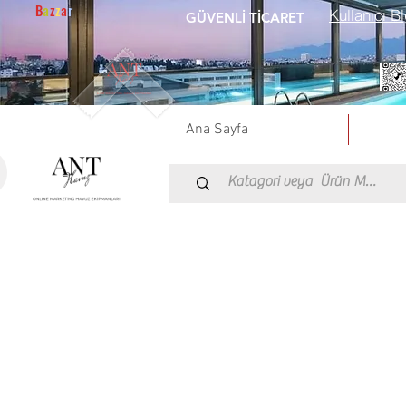
B
a
z
z
a
r
Kullanıcı Bl
GÜVENLİ TİCARET
Ana Sayfa