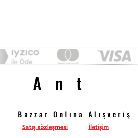
&
Ant
Ant
Bazzar Onlına Alışveriş
Bazzar Onlına Alışveriş
Satış sözleşmesi
İletişim