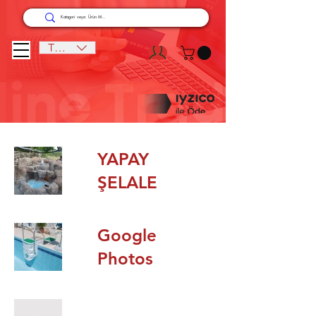
TRY (₺)
YAPAY
ŞELALE
Google
Photos