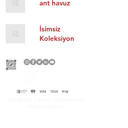
ant havuz
İsimsiz
Koleksiyon
Aşağıdaki ödeme yöntemlerini
kabul ediyoruz