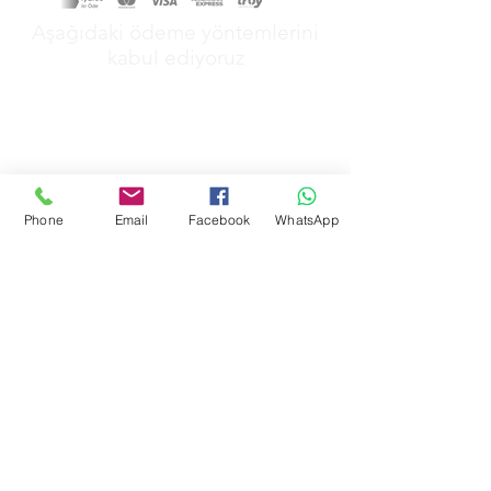
Aşağıdaki ödeme yöntemlerini
kabul ediyoruz
Phone
Email
Facebook
WhatsApp
&
GİZLİLİK POLİTİKAMIZ
MESAFELİ SATŞ POLİTİKAMIZ
İADE POLİTİKAMIZ