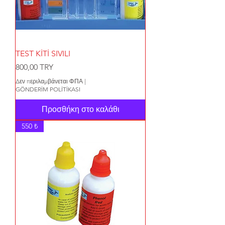
TEST KİTİ SIVILI
Τιμή
800,00 TRY
Δεν περιλαμβάνεται ΦΠΑ
|
GÖNDERİM POLİTİKASI
Προσθήκη στο καλάθι
550 ₺