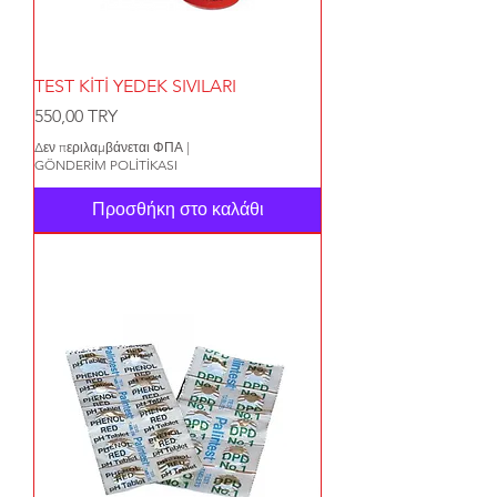
TEST KİTİ YEDEK SIVILARI
Τιμή
550,00 TRY
Δεν περιλαμβάνεται ΦΠΑ
|
GÖNDERİM POLİTİKASI
Προσθήκη στο καλάθι