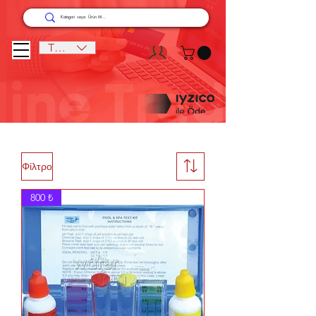
TRY (₺)
Φίλτρο
800 ₺