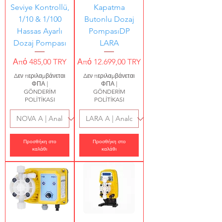
Seviye Kontrollü,
Kapatma
1/10 & 1/100
Butonlu Dozaj
Hassas Ayarlı
PompasıDP
Dozaj Pompası
LARA
Τιμή Έκπτωσης
Τιμή Έκπτωσης
Από
485,00 TRY
Από
12.699,00 TRY
Δεν περιλαμβάνεται
Δεν περιλαμβάνεται
ΦΠΑ
|
ΦΠΑ
|
GÖNDERİM
GÖNDERİM
POLİTİKASI
POLİTİKASI
Προσθήκη στο
Προσθήκη στο
καλάθι
καλάθι