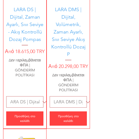
LARA DS |
LARA DMS |
Dijital, Zaman
Dijital,
Ayarlı, Sıvı Seviye
Volümetrik,
- Akıș Kontrollü
Zaman Ayarlı,
Dozaj Pompas
Sıvı Seviye Akıș
Kontrollü Dozaj
Τιμή Έκπτωσης
Από
18.615,00 TRY
P
Δεν περιλαμβάνεται
ΦΠΑ
|
Τιμή Έκπτωσης
Από
20.298,00 TRY
GÖNDERİM
POLİTİKASI
Δεν περιλαμβάνεται
ΦΠΑ
|
GÖNDERİM
POLİTİKASI
Προσθήκη στο
Προσθήκη στο
καλάθι
καλάθι