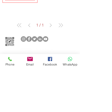
1
/
1
Phone
Email
Facebook
WhatsApp
Aşağıdaki ödeme yöntemlerini
kabul ediyoruz