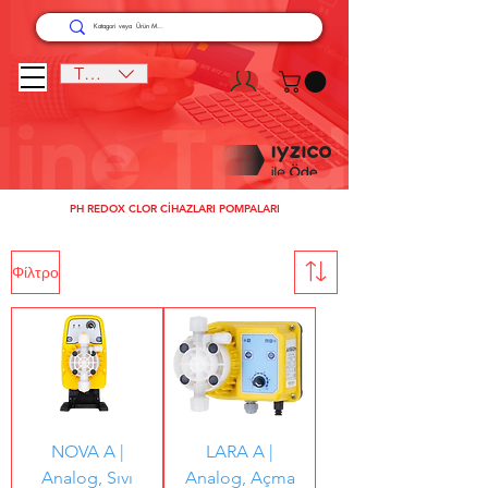
TRY (₺)
PH REDOX CLOR CİHAZLARI POMPALARI
Φίλτρο
NOVA A |
LARA A |
Analog, Sıvı
Analog, Açma