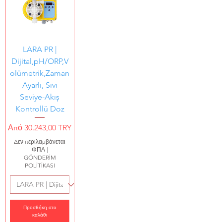
LARA PR |
Dijital,pH/ORP,V
olümetrik,Zaman
Ayarlı, Sıvı
Seviye-Akıș
Kontrollü Doz
Τιμή Έκπτωσης
Από
30.243,00 TRY
Δεν περιλαμβάνεται
ΦΠΑ
|
GÖNDERİM
POLİTİKASI
Προσθήκη στο
καλάθι