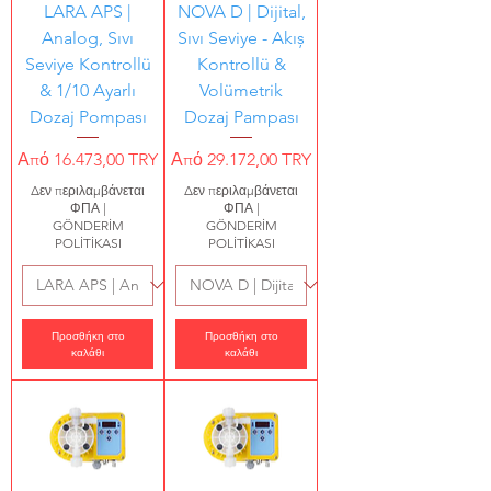
LARA APS |
NOVA D | Dijital,
Analog, Sıvı
Sıvı Seviye - Akıș
Seviye Kontrollü
Kontrollü &
& 1/10 Ayarlı
Volümetrik
Dozaj Pompası
Dozaj Pampası
Τιμή Έκπτωσης
Τιμή Έκπτωσης
Από
16.473,00 TRY
Από
29.172,00 TRY
Δεν περιλαμβάνεται
Δεν περιλαμβάνεται
ΦΠΑ
|
ΦΠΑ
|
GÖNDERİM
GÖNDERİM
POLİTİKASI
POLİTİKASI
Προσθήκη στο
Προσθήκη στο
καλάθι
καλάθι