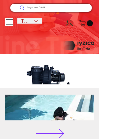
TRY (₺)