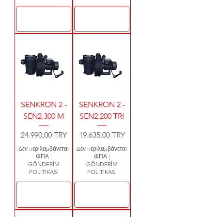
Προσθήκη στο
Προσθήκη στο
καλάθι
καλάθι
SENKRON 2 -
SENKRON 2 -
SEN2.300 M
SEN2.200 TRI
Τιμή
Τιμή
24.990,00 TRY
19.635,00 TRY
Δεν περιλαμβάνεται
Δεν περιλαμβάνεται
ΦΠΑ
|
ΦΠΑ
|
GÖNDERİM
GÖNDERİM
POLİTİKASI
POLİTİKASI
Προσθήκη στο
Προσθήκη στο
καλάθι
καλάθι