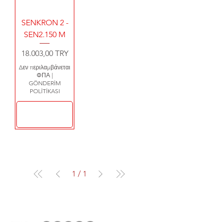
SENKRON 2 -
SEN2.150 M
Τιμή
18.003,00 TRY
Δεν περιλαμβάνεται
ΦΠΑ
|
GÖNDERİM
POLİTİKASI
Προσθήκη στο
καλάθι
1
/
1