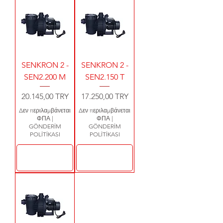
SENKRON 2 -
SENKRON 2 -
SEN2.200 M
SEN2.150 T
Τιμή
Τιμή
20.145,00 TRY
17.250,00 TRY
Δεν περιλαμβάνεται
Δεν περιλαμβάνεται
ΦΠΑ
|
ΦΠΑ
|
GÖNDERİM
GÖNDERİM
POLİTİKASI
POLİTİKASI
Προσθήκη στο
Προσθήκη στο
καλάθι
καλάθι