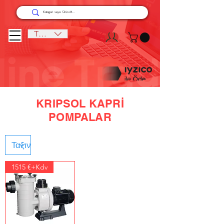
TRY (₺)
KRIPSOL KAPRİ
POMPALAR
1515 €+Kdv