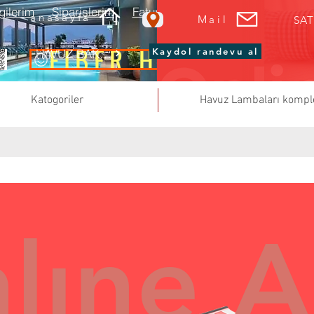
gilerim
Siparişlerim
Faturalarım
Sepetim
anasayfa
Mail
SAT
FİBER HAVUZ
Kaydol randevu al
HAVUZ BAKIMI RANDEVU AL
Katogoriler
Havuz Lambaları kompl
lıne Al