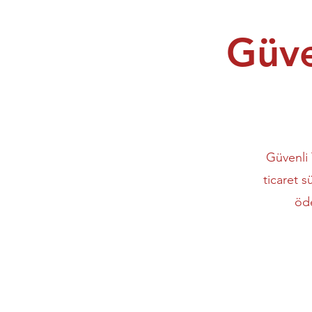
Güve
Güvenli 
ticaret s
öde