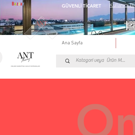
B
a
z
z
a
r
Kullanıcı Bl
GÜVENLİ TİCARET
Ana Sayfa
On