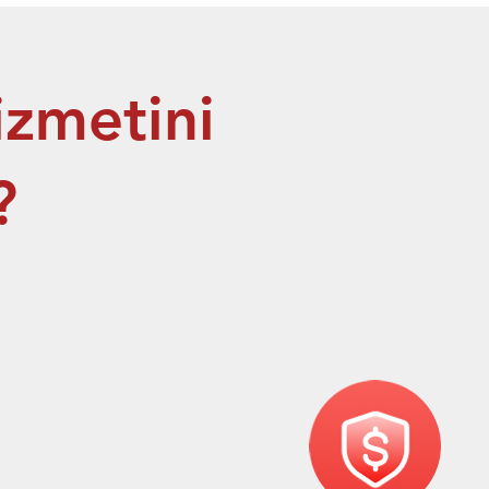
izmetini
?