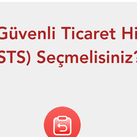
üvenli Ticaret H
STS) Seçmelisiniz