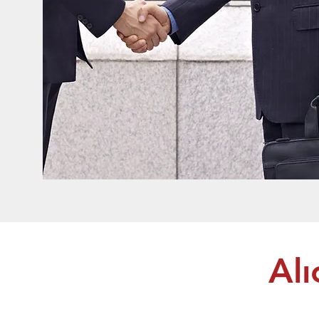
Tedarik
Alı