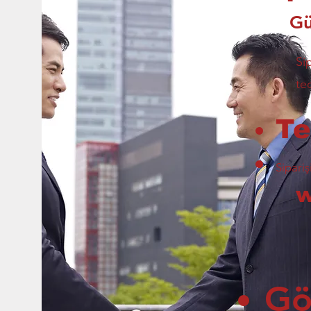
Gü
Si
te
Te
Sipariş
Gö