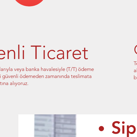
nli Ticaret
T
larıyla veya banka havalesiyle (T/T) ödeme
a
izi güvenli ödemeden zamanında teslimata
b
ına alıyoruz.
Sip