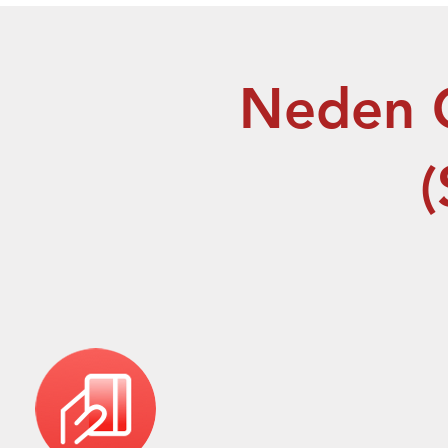
Neden G
(