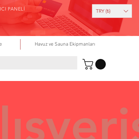
ICI PANELİ
TRY (₺)
e
Havuz ve Sauna Ekipmanları
ışveri