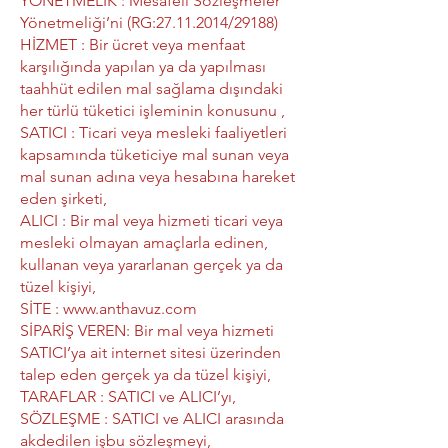
YÖNETMELİK : Mesafeli Sözleşmeler
Yönetmeliği’ni (RG:
27.11.2014
/29188)
HİZMET : Bir ücret veya menfaat
karşılığında yapılan ya da yapılması
taahhüt edilen mal sağlama dışındaki
her türlü tüketici işleminin konusunu ,
SATICI : Ticari veya mesleki faaliyetleri
kapsamında tüketiciye mal sunan veya
mal sunan adına veya hesabına hareket
eden şirketi,
ALICI : Bir mal veya hizmeti ticari veya
mesleki olmayan amaçlarla edinen,
kullanan veya yararlanan gerçek ya da
tüzel kişiyi,
SİTE :
www.anthavuz.com
SİPARİŞ VEREN: Bir mal veya hizmeti
SATICI’ya ait internet sitesi üzerinden
talep eden gerçek ya da tüzel kişiyi,
TARAFLAR : SATICI ve ALICI’yı,
SÖZLEŞME : SATICI ve ALICI arasında
akdedilen işbu sözleşmeyi,