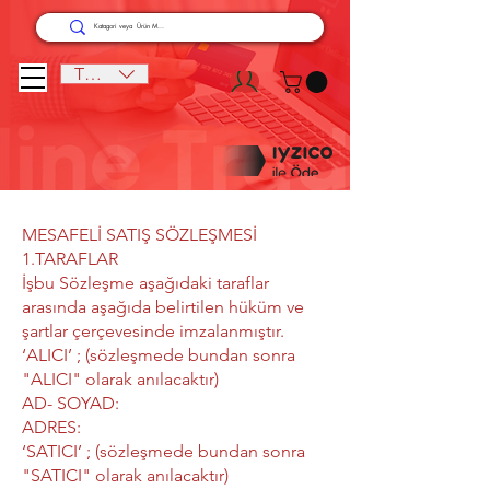
TRY (₺)
MESAFELİ SATIŞ SÖZLEŞMESİ
1.TARAFLAR
İşbu Sözleşme aşağıdaki taraflar
arasında aşağıda belirtilen hüküm ve
şartlar çerçevesinde imzalanmıştır.
‘ALICI’ ; (sözleşmede bundan sonra
"ALICI" olarak anılacaktır)
AD- SOYAD:
ADRES:
‘SATICI’ ; (sözleşmede bundan sonra
"SATICI" olarak anılacaktır)