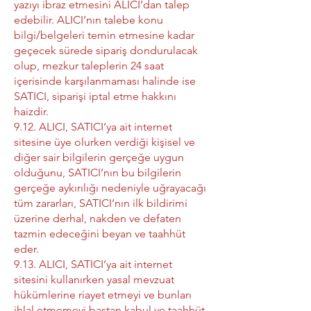
yazıyı ibraz etmesini ALICI’dan talep
edebilir. ALICI’nın talebe konu
bilgi/belgeleri temin etmesine kadar
geçecek sürede sipariş dondurulacak
olup, mezkur taleplerin 24 saat
içerisinde karşılanmaması halinde ise
SATICI, siparişi iptal etme hakkını
haizdir.
9.12. ALICI, SATICI’ya ait internet
sitesine üye olurken verdiği kişisel ve
diğer sair bilgilerin gerçeğe uygun
olduğunu, SATICI’nın bu bilgilerin
gerçeğe aykırılığı nedeniyle uğrayacağı
tüm zararları, SATICI’nın ilk bildirimi
üzerine derhal, nakden ve defaten
tazmin edeceğini beyan ve taahhüt
eder.
9.13. ALICI, SATICI’ya ait internet
sitesini kullanırken yasal mevzuat
hükümlerine riayet etmeyi ve bunları
ihlal etmemeyi baştan kabul ve taahhüt