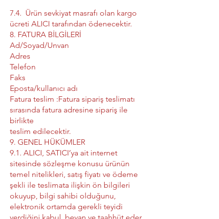
7.4. Ürün sevkiyat masrafı olan kargo
ücreti ALICI tarafından ödenecektir.
8. FATURA BİLGİLERİ
Ad/Soyad/Unvan
Adres
Telefon
Faks
Eposta/kullanıcı adı
Fatura teslim :Fatura sipariş teslimatı
sırasında fatura adresine sipariş ile
birlikte
teslim edilecektir.
9. GENEL HÜKÜMLER
9.1. ALICI, SATICI’ya ait internet
sitesinde sözleşme konusu ürünün
temel nitelikleri, satış fiyatı ve ödeme
şekli ile teslimata ilişkin ön bilgileri
okuyup, bilgi sahibi olduğunu,
elektronik ortamda gerekli teyidi
verdiğini kabul, beyan ve taahhüt eder.