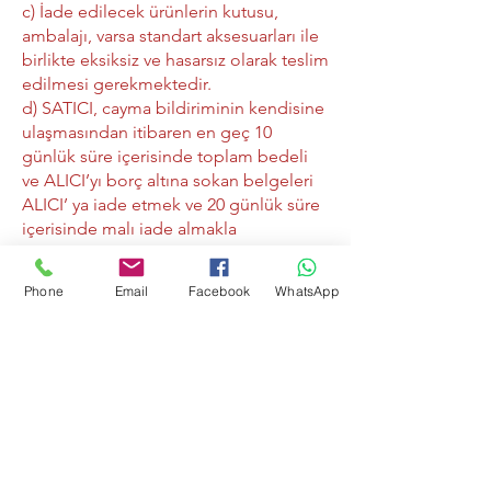
c) İade edilecek ürünlerin kutusu,
ambalajı, varsa standart aksesuarları ile
birlikte eksiksiz ve hasarsız olarak teslim
edilmesi gerekmektedir.
d) SATICI, cayma bildiriminin kendisine
ulaşmasından itibaren en geç 10
günlük süre içerisinde toplam bedeli
ve ALICI’yı borç altına sokan belgeleri
ALICI’ ya iade etmek ve 20 günlük süre
içerisinde malı iade almakla
yükümlüdür.
e) ALICI’ nın kusurundan kaynaklanan
Phone
Email
Facebook
WhatsApp
bir nedenle malın değerinde bir azalma
olursa veya iade imkânsızlaşırsa ALICI
kusuru oranında SATICI’ nın zararlarını
tazmin etmekle yükümlüdür. Ancak
cayma hakkı süresi içinde malın veya
ürünün usulüne uygun kullanılması
sebebiyle meydana gelen değişiklik ve
bozulmalardan ALICI sorumlu değildir.