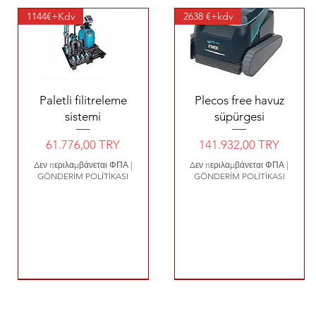
1144€+Kdv
2638 €+kdv
Γρήγορη προβολή
Γρήγορη προβολή
Paletli filitreleme
Plecos free havuz
sistemi
süpürgesi
Τιμή
Τιμή
61.776,00 TRY
141.932,00 TRY
Δεν περιλαμβάνεται ΦΠΑ
|
Δεν περιλαμβάνεται ΦΠΑ
|
GÖNDERİM POLİTİKASI
GÖNDERİM POLİTİKASI
580 €
800 €
640 €