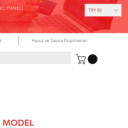
ICI PANELİ
TRY (₺)
e
Havuz ve Sauna Ekipmanları
 MODEL