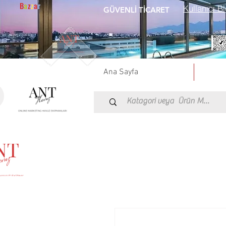
B
a
z
z
a
r
Kullanıcı Bl
GÜVENLİ TİCARET
Ana Sayfa