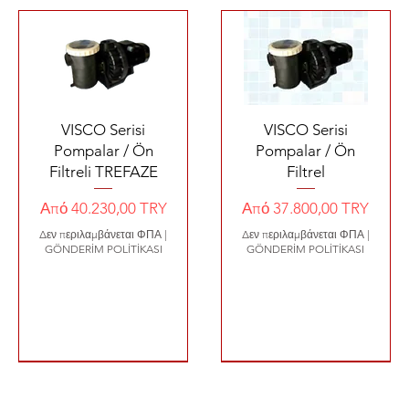
Γρήγορη προβολή
Γρήγορη προβολή
VISCO Serisi
VISCO Serisi
Pompalar / Ön
Pompalar / Ön
Filtreli TREFAZE
Filtrel
Τιμή Έκπτωσης
Τιμή Έκπτωσης
Από
40.230,00 TRY
Από
37.800,00 TRY
Δεν περιλαμβάνεται ΦΠΑ
|
Δεν περιλαμβάνεται ΦΠΑ
|
GÖNDERİM POLİTİKASI
GÖNDERİM POLİTİKASI
320 €
2480 €
1440 €
YENİ ÜRÜN 4200 €
1800 €