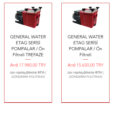
Γρήγορη προβολή
Γρήγορη προβολή
GENERAL WATER
GENERAL WATER
ETAG SERİSİ
ETAG SERİSİ
POMPALAR / Ön
POMPALAR / Ön
Filtreli TREFAZE
Filtreli
Τιμή Έκπτωσης
Τιμή Έκπτωσης
Από
17.980,00 TRY
Από
15.650,00 TRY
Δεν περιλαμβάνεται ΦΠΑ
|
Δεν περιλαμβάνεται ΦΠΑ
|
GÖNDERİM POLİTİKASI
GÖNDERİM POLİTİKASI
14.4 €
1620 €
680 €
10.2 €
8500 €