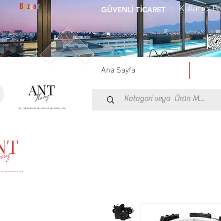
B
a
z
z
a
r
Kullanıcı Bl
GÜVENLİ TİCARET
Ana Sayfa