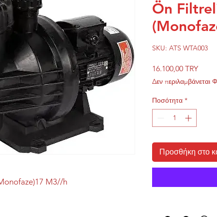
Ön Filtre
(Monofaz
SKU: ATS WTA003
Τιμή
16.100,00 TRY
Δεν περιλαμβάνεται 
Ποσότητα
*
Προσθήκη στο κ
(Monofaze)17 M3//h