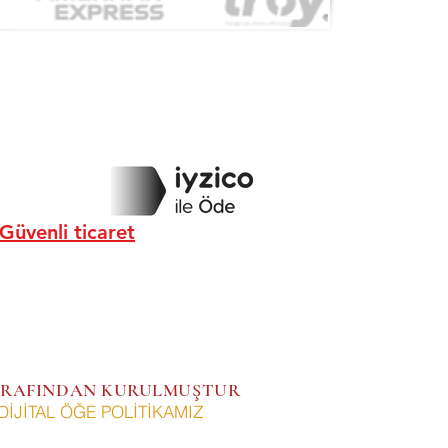
Güvenli ticaret
 TARAFINDAN KURULMUŞTUR
DİJİTAL ÖĞE POLİTİKAMIZ