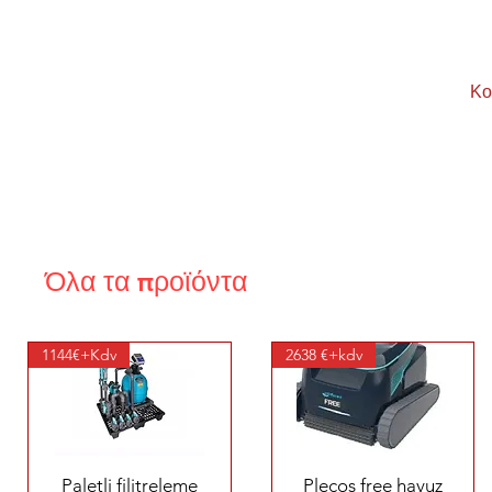
Κο
Όλα τα προϊόντα
1144€+Kdv
2638 €+kdv
Γρήγορη προβολή
Γρήγορη προβολή
Paletli filitreleme
Plecos free havuz