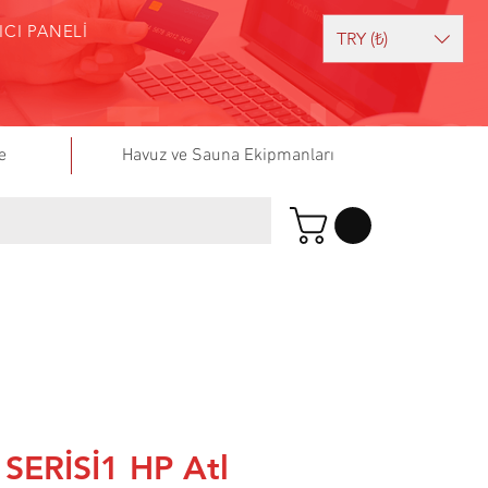
ICI PANELİ
TRY (₺)
e
Havuz ve Sauna Ekipmanları
SERİSİ1 HP Atl