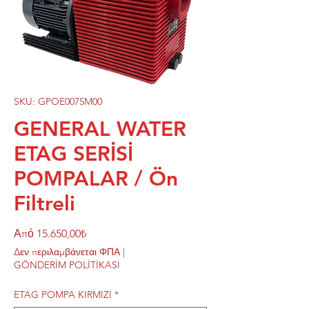
SKU: GPOE0075M00
GENERAL WATER
ETAG SERİSİ
POMPALAR / Ön
Filtreli
Τιμή
Από
15.650,00₺
Έκπτωσης
Δεν περιλαμβάνεται ΦΠΑ
|
GÖNDERİM POLİTİKASI
ETAG POMPA KIRMIZI
*