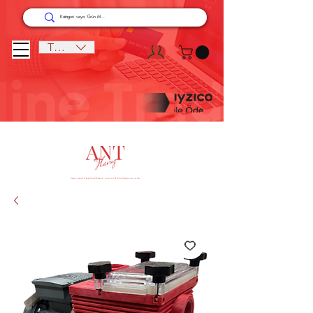
TRY (₺)