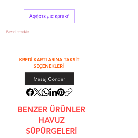
Αφήστε μια κριτική
Favorilere ekle
&
KREDİ KARTLARINA TAKSİT
SEÇENEKLERİ
Mesaj Gönder
BENZER ÜRÜNLER
HAVUZ
SÜPÜRGELERİ