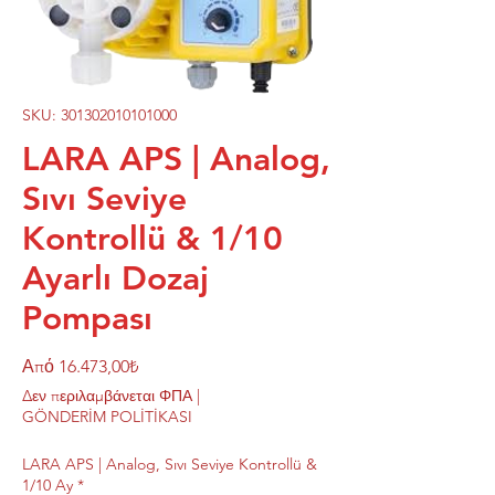
SKU: 301302010101000
LARA APS | Analog,
Sıvı Seviye
Kontrollü & 1/10
Ayarlı Dozaj
Pompası
Τιμή
Από
16.473,00₺
Έκπτωσης
Δεν περιλαμβάνεται ΦΠΑ
|
GÖNDERİM POLİTİKASI
LARA APS | Analog, Sıvı Seviye Kontrollü &
1/10 Ay
*