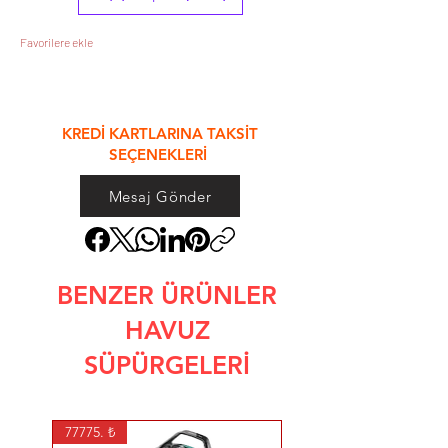
Favorilere ekle
&
KREDİ KARTLARINA TAKSİT
SEÇENEKLERİ
Mesaj Gönder
BENZER ÜRÜNLER
HAVUZ
SÜPÜRGELERİ
77775. ₺