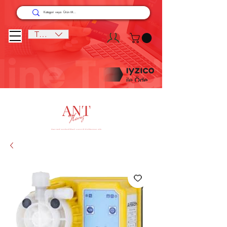
TRY (₺)