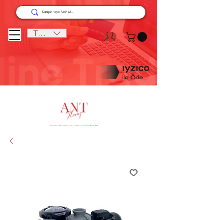
TRY (₺)