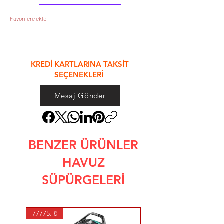
Favorilere ekle
&
KREDİ KARTLARINA TAKSİT
SEÇENEKLERİ
Mesaj Gönder
BENZER ÜRÜNLER
HAVUZ
SÜPÜRGELERİ
77775. ₺