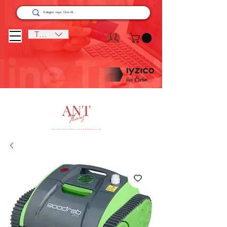
TRY (₺)