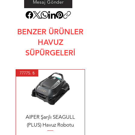
Mesaj Gönder
BENZER ÜRÜNLER
HAVUZ
SÜPÜRGELERİ
77775. ₺
AIPER Şarjlı SEAGULL
(PLUS) Havuz Robotu