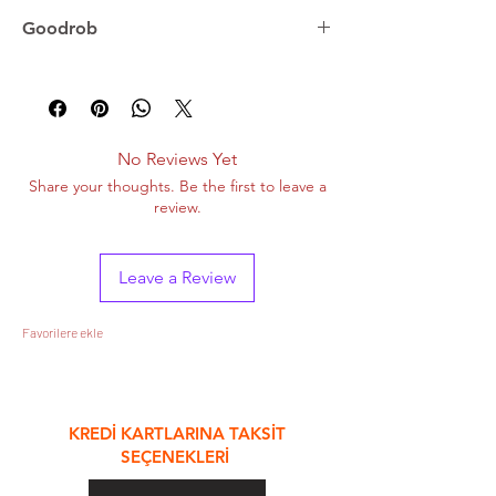
Goodrob
Onlıne siparişleri iade etmek 15 gün
içerindedir
No Reviews Yet
Share your thoughts. Be the first to leave a
review.
Leave a Review
Favorilere ekle
&
KREDİ KARTLARINA TAKSİT
SEÇENEKLERİ