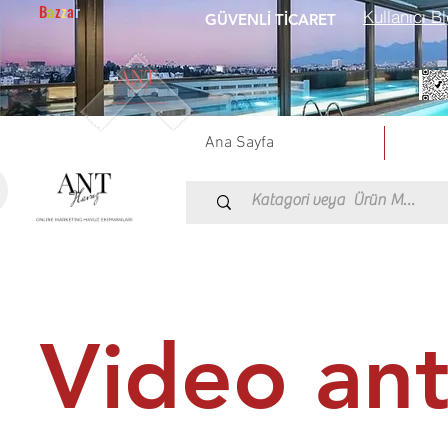
B
a
z
z
a
r
Kullanıcı Bl
GÜVENLİ TİCARET
Ana Sayfa
Video an