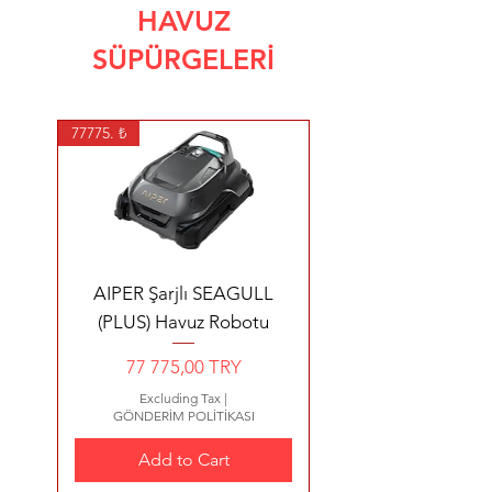
HAVUZ
SÜPÜRGELERİ
77775. ₺
AIPER Şarjlı SEAGULL
(PLUS) Havuz Robotu
Price
77 775,00 TRY
Excluding Tax
|
GÖNDERİM POLİTİKASI
Add to Cart