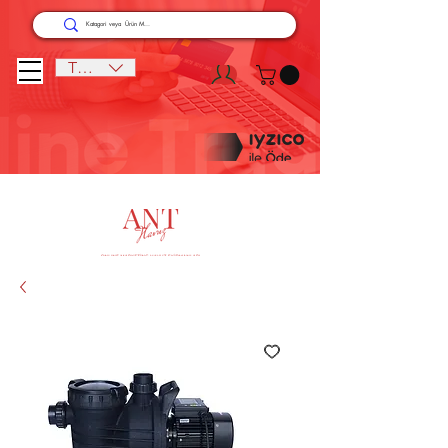
TRY (₺)