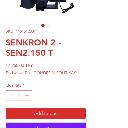
SKU: 11515123074
SENKRON 2 -
SEN2.150 T
Price
17 250,00 TRY
Excluding Tax
|
GÖNDERİM POLİTİKASI
Quantity
*
Add to Cart