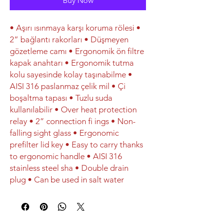
Buy Now
• Aşırı ısınmaya karşı koruma rölesi •
2” bağlantı rakorları • Düşmeyen
gözetleme camı • Ergonomik ön filtre
kapak anahtarı • Ergonomik tutma
kolu sayesinde kolay taşınabilme •
AISI 316 paslanmaz çelik mil • Çi
boşaltma tapası • Tuzlu suda
kullanılabilir • Over heat protection
relay • 2” connection fi ings • Non-
falling sight glass • Ergonomic
prefilter lid key • Easy to carry thanks
to ergonomic handle • AISI 316
stainless steel sha • Double drain
plug • Can be used in salt water