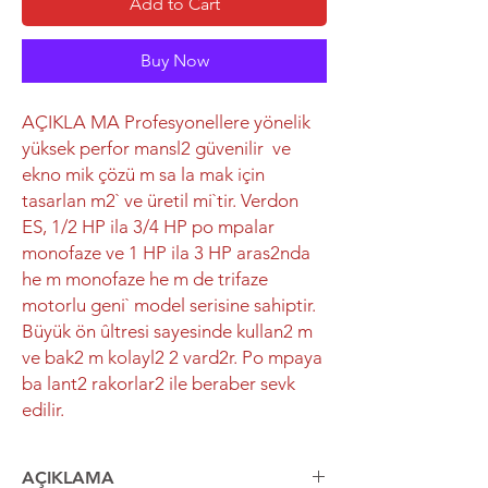
Add to Cart
Buy Now
AÇIKLA MA Profesyonellere yönelik
yüksek perfor mansl2 güvenilir ve
ekno mik çözü m sa la mak için
tasarlan m2` ve üretil mi`tir. Verdon
ES, 1/2 HP ila 3/4 HP po mpalar
monofaze ve 1 HP ila 3 HP aras2nda
he m monofaze he m de trifaze
motorlu geni` model serisine sahiptir.
Büyük ön ûltresi sayesinde kullan2 m
ve bak2 m kolayl2 2 vard2r. Po mpaya
ba lant2 rakorlar2 ile beraber sevk
edilir.
AÇIKLAMA