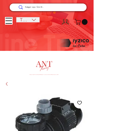
TRY (₺)