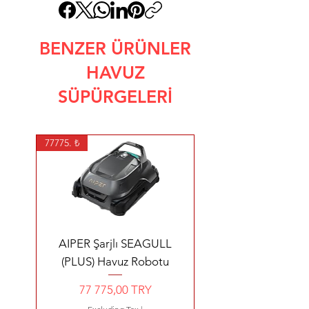
BENZER ÜRÜNLER
HAVUZ
SÜPÜRGELERİ
77775. ₺
AIPER Şarjlı SEAGULL
(PLUS) Havuz Robotu
Price
77 775,00 TRY