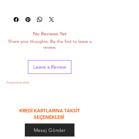
+ Sade ve güvenilir
+ Tü m havuz türlerine uygun
+ Kolay bak2 m
No Reviews Yet
Share your thoughts. Be the first to leave a
review.
Leave a Review
Favorilere ekle
&
KREDİ KARTLARINA TAKSİT
SEÇENEKLERİ
Mesaj Gönder