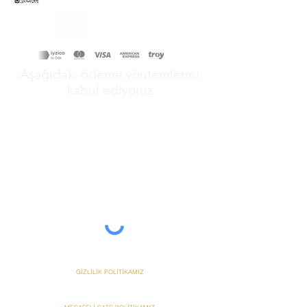
Aşağıdaki ödeme yöntemlerini
kabul ediyoruz
&
GİZLİLİK POLİTİKAMIZ