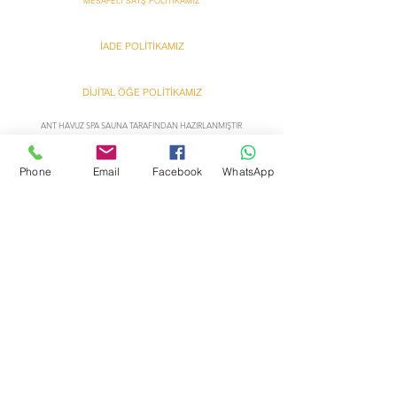
MESAFELİ SATŞ POLİTİKAMIZ
İADE POLİTİKAMIZ
DİJİTAL ÖĞE POLİTİKAMIZ
ANT HAVUZ SPA SAUNA TARAFINDAN HAZIRLANMIŞTIR
Ant
Ant
Phone
Email
Facebook
WhatsApp
Bazzar Onlına Alışveriş
Bazzar Onlına Alışveriş
Hakkımızda
Yardım
Satış sözleşmesi
İletişim