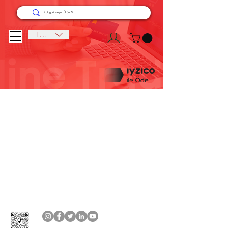
TRY (₺)