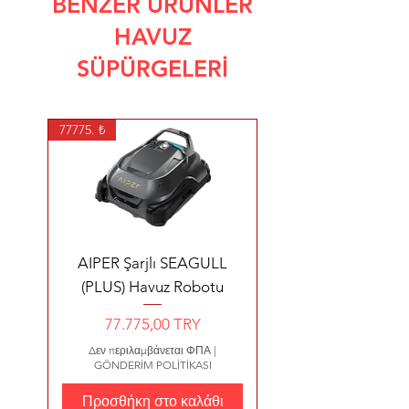
BENZER ÜRÜNLER
HAVUZ
SÜPÜRGELERİ
77775. ₺
AIPER Şarjlı SEAGULL
(PLUS) Havuz Robotu
Τιμή
77.775,00 TRY
Δεν περιλαμβάνεται ΦΠΑ
|
GÖNDERİM POLİTİKASI
Προσθήκη στο καλάθι