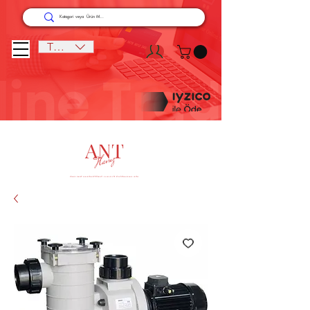
TRY (₺)