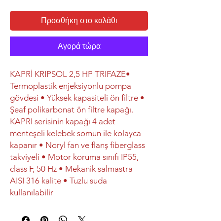
Προσθήκη στο καλάθι
Αγορά τώρα
KAPRİ KRIPSOL 2,5 HP TRIFAZE•
Termoplastik enjeksiyonlu pompa
gövdesi • Yüksek kapasiteli ön filtre •
Şeaf polikarbonat ön filtre kapağı.
KAPRI serisinin kapağı 4 adet
menteşeli kelebek somun ile kolayca
kapanır • Noryl fan ve flanş fiberglass
takviyeli • Motor koruma sınıfı IP55,
class F, 50 Hz • Mekanik salmastra
AISI 316 kalite • Tuzlu suda
kullanılabilir