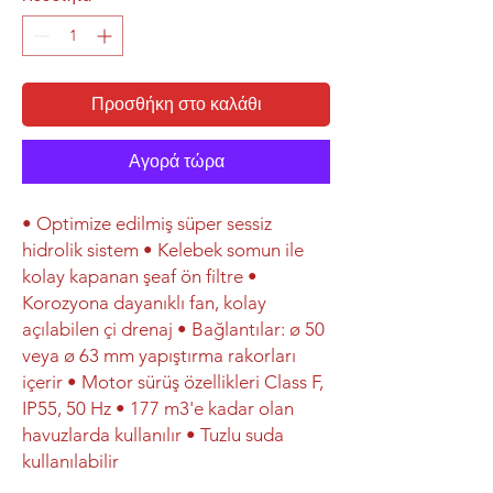
Προσθήκη στο καλάθι
Αγορά τώρα
• Optimize edilmiş süper sessiz
hidrolik sistem • Kelebek somun ile
kolay kapanan şeaf ön filtre •
Korozyona dayanıklı fan, kolay
açılabilen çi drenaj • Bağlantılar: ø 50
veya ø 63 mm yapıştırma rakorları
içerir • Motor sürüş özellikleri Class F,
IP55, 50 Hz • 177 m3'e kadar olan
havuzlarda kullanılır • Tuzlu suda
kullanılabilir