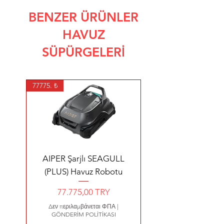
BENZER ÜRÜNLER
HAVUZ
SÜPÜRGELERİ
77775. ₺
AIPER Şarjlı SEAGULL
(PLUS) Havuz Robotu
Τιμή
77.775,00 TRY
Δεν περιλαμβάνεται ΦΠΑ
|
GÖNDERİM POLİTİKASI