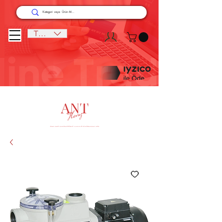
TRY (₺)