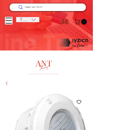
TRY (₺)