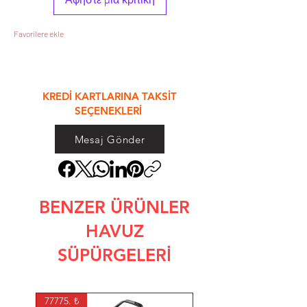
Favorilere ekle
&
KREDİ KARTLARINA TAKSİT
SEÇENEKLERİ
Mesaj Gönder
BENZER ÜRÜNLER
HAVUZ
SÜPÜRGELERİ
77775. ₺