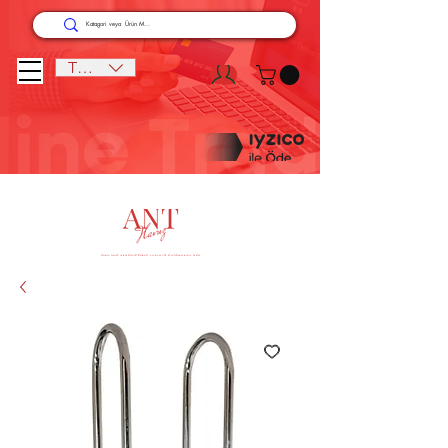
TRY (₺)