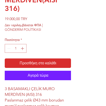
MERDİVEN(AISI
316)
Τιμή
19.000,00 TRY
Δεν περιλαμβάνεται ΦΠΑ
|
GÖNDERİM POLİTİKASI
Ποσότητα
*
Προσθήκη στο καλάθι
Αγορά τώρα
3 BASAMAKLI ÇELİK MURO
MERDİVEN (AISI) 316
Paslanmaz çelik Ø43 mm borudan
mamül paslanmaz çelik kaymaz