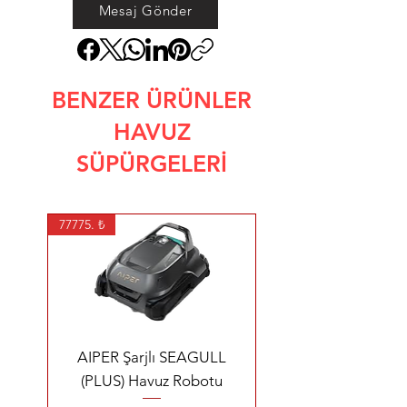
Mesaj Gönder
BENZER ÜRÜNLER
HAVUZ
SÜPÜRGELERİ
77775. ₺
AIPER Şarjlı SEAGULL
(PLUS) Havuz Robotu