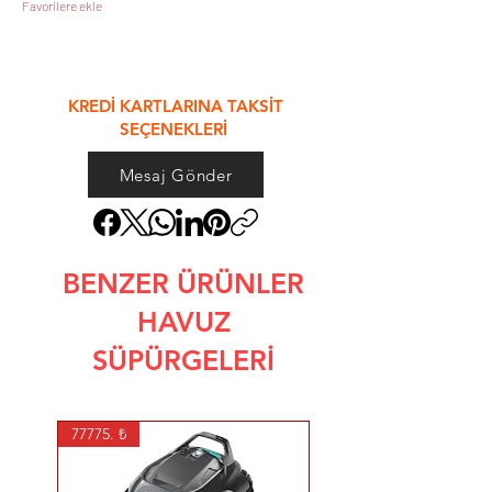
Favorilere ekle
&
KREDİ KARTLARINA TAKSİT
SEÇENEKLERİ
Mesaj Gönder
BENZER ÜRÜNLER
HAVUZ
SÜPÜRGELERİ
77775. ₺