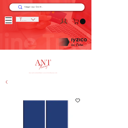
TRY (₺)