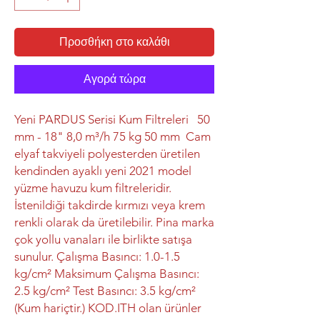
Προσθήκη στο καλάθι
Αγορά τώρα
Yeni PARDUS Serisi Kum Filtreleri 50
mm - 18" 8,0 m³/h 75 kg 50 mm Cam
elyaf takviyeli polyesterden üretilen
kendinden ayaklı yeni 2021 model
yüzme havuzu kum filtreleridir.
İstenildiği takdirde kırmızı veya krem
renkli olarak da üretilebilir. Pina marka
çok yollu vanaları ile birlikte satışa
sunulur. Çalışma Basıncı: 1.0-1.5
kg/cm² Maksimum Çalışma Basıncı:
2.5 kg/cm² Test Basıncı: 3.5 kg/cm²
(Kum hariçtir.) KOD.ITH olan ürünler