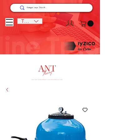
TRY (₺)