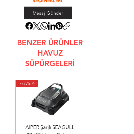
SEÇENEKLERİ
Mesaj Gönder
BENZER ÜRÜNLER
HAVUZ
SÜPÜRGELERİ
77775. ₺
AIPER Şarjlı SEAGULL