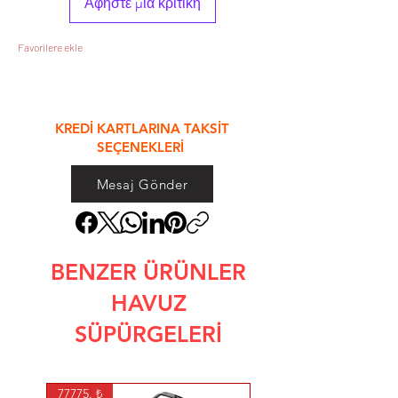
Αφήστε μια κριτική
Favorilere ekle
&
KREDİ KARTLARINA TAKSİT
SEÇENEKLERİ
Mesaj Gönder
BENZER ÜRÜNLER
HAVUZ
SÜPÜRGELERİ
77775. ₺