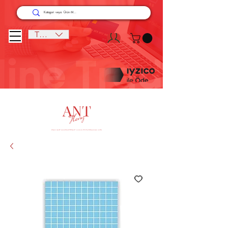
TRY (₺)