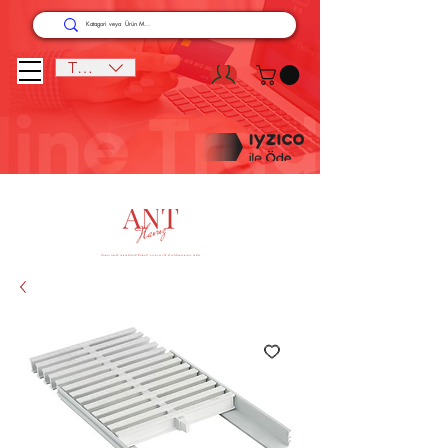
TRY (₺)