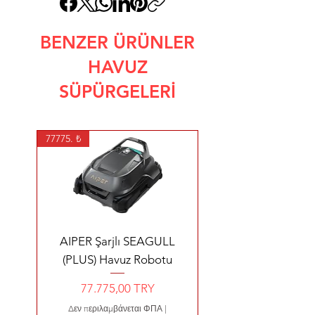
BENZER ÜRÜNLER
HAVUZ
SÜPÜRGELERİ
77775. ₺
AIPER Şarjlı SEAGULL
(PLUS) Havuz Robotu
Τιμή
77.775,00 TRY
Δεν περιλαμβάνεται ΦΠΑ
|