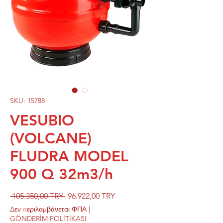
SKU: 15788
VESUBIO
(VOLCANE)
FLUDRA MODEL
900 Q 32m3/h
Κανονική
Τιμή
 105.350,00 TRY 
96.922,00 TRY
τιμή
Έκπτωσης
Δεν περιλαμβάνεται ΦΠΑ
|
GÖNDERİM POLİTİKASI