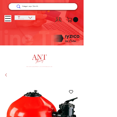
TRY (₺)