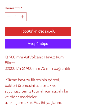
Ποσότητα
*
Προσθήκη στο καλάθι
Αγορά τώρα
Q 900 mm AstVolcano Havuz Kum
Filtresi
32000 l/h Ø 900 mm 75 mm bağlantılı
Yüzme havuzu filtresinin görevi,
bakteri üremesini azaltmak ve
suyunuzu temiz tutmak için sudaki kiri
ve diğer maddeleri
uzaklaştırmaktır. Ast, ihtiyaçlarınıza