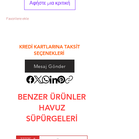
Αφήστε μια κριτική
Favorilere ekle
&
KREDİ KARTLARINA TAKSİT
SEÇENEKLERİ
Mesaj Gönder
BENZER ÜRÜNLER
HAVUZ
SÜPÜRGELERİ