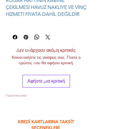
ROGAR HATTININ KABİNE
ÇEKİLMESİ HAVUZ NAKLİYE VE VİNÇ
HİZMETİ FİYATA DAHİL DEĞİLDİR
Δεν υπάρχουν ακόμη κριτικές
Κοινοποιήστε τις σκέψεις σας. Γίνετε ο
πρώτος που θα αφήσει κριτική.
Αφήστε μια κριτική
Favorilere ekle
&
KREDİ KARTLARINA TAKSİT
SEÇENEKLERİ