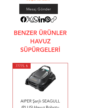
Mesaj Gönder
BENZER ÜRÜNLER
HAVUZ
SÜPÜRGELERİ
77775. ₺
AIPER Şarjlı SEAGULL
(PLUS) Havuz Robotu