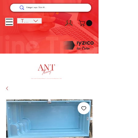
TRY (₺)