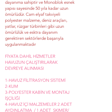
dayanıma sahiptir ve Monoblok esnek
yapısı sayesinde 50 yıla kadar uzun
ömürlüdür. Cam elyaf takviyeli
polyester malzeme, deniz araçları,
yatlar, rüzgar türbinleri gibi uzun
ömürlülük ve esktra dayanım
gerektiren sektörlerde başarıyla
uygulanmaktadır
FİYATA DAHİL HİZMETLER
HAVUZUN ÇALIŞTIRILARAK
DEVREYE ALINMASI
1-HAVUZ FİLİTRASYON SİSTEMİ
2-KUM
3-POLYESTER KABİN VE MONTAJ
İŞÇİLİĞİ
4-HAVUZ İÇİ MALZEMELER 2 ADET
AYDINLATMA / 1 ADET SKIMER/