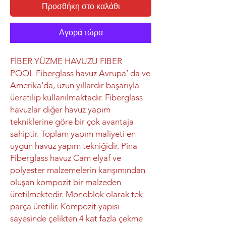
Προσθήκη στο καλάθι
Αγορά τώρα
FİBER YÜZME HAVUZU FIBER
POOL Fiberglass havuz Avrupa’ da ve
Amerika'da, uzun yıllardır başarıyla
üeretilip kullanılmaktadır. Fiberglass
havuzlar diğer havuz yapım
tekniklerine göre bir çok avantaja
sahiptir. Toplam yapım maliyeti en
uygun havuz yapım tekniğidir. Pina
Fiberglass havuz Cam elyaf ve
polyester malzemelerin karışımından
oluşan kompozit bir malzeden
üretilmektedir. Monoblok olarak tek
parça üretilir. Kompozit yapısı
sayesinde çelikten 4 kat fazla çekme