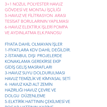
3+1 NOZUL POLYESTER HAVUZ
GÖVDESİ VE MONTAJ İŞÇİLİĞİ
5-HAVUZ VE FİLİTRASYON ARASI
TESİSAT BORULARININ YAPILMASI
6-HAVUZ ELEKTİR,K İŞLERİ POMPA
VE AYDINLATMA ELK.PANOSU
FİYATA DAHİL OLMAYAN İŞLER
1-FİYATLARA KDV DAHİL DEĞİLDİR.
2-İSTANBUL DIŞI PROJELERDE
KONAKLAMA GEREKİRSE EKİP
GİDİŞ GELİŞ MASRAFLARI
3-HAVUZ SUYU DOLDURULMASI
HAVUZ TEMİZLİK VE KİMYASAL SETİ
4- HAVUZ KAZI ALT ZEMİN
HAZIRLIĞI HAVUZ ÇEVRE VE
DOLGU DÜZENLEME
5-ELKTİRİK HATTININ ÇEKİLMESİ VE