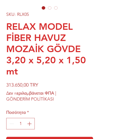
SKU: RLX05
RELAX MODEL
FİBER HAVUZ
MOZAİK GÖVDE
3,20 x 5,20 x 1,50
mt
Τιμή
313.650,00 TRY
Δεν περιλαμβάνεται ΦΠΑ
|
GÖNDERİM POLİTİKASI
Ποσότητα
*